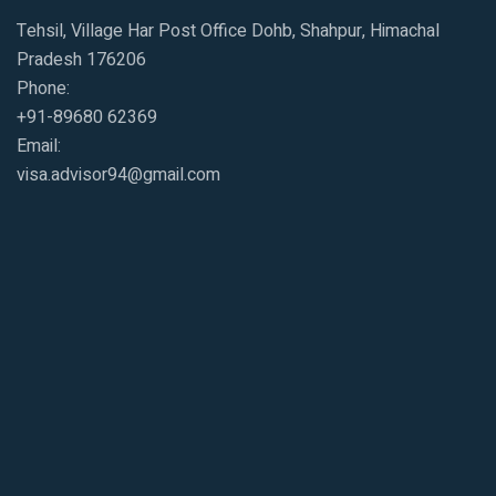
Tehsil, Village Har Post Office Dohb, Shahpur, Himachal
Pradesh 176206
Phone:
+91-89680 62369
Email:
visa.advisor94@gmail.com