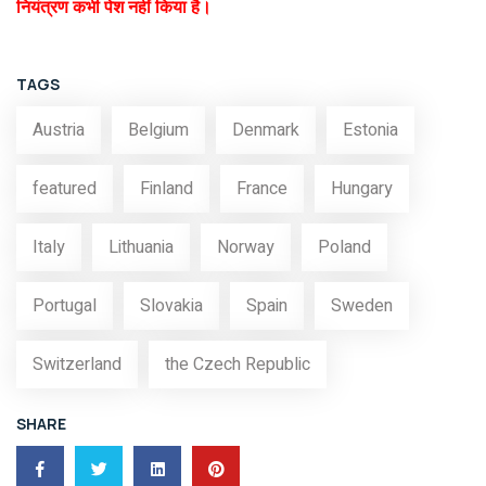
नियंत्रण कभी पेश नहीं किया है।
TAGS
Austria
Belgium
Denmark
Estonia
featured
Finland
France
Hungary
Italy
Lithuania
Norway
Poland
Portugal
Slovakia
Spain
Sweden
Switzerland
the Czech Republic
SHARE