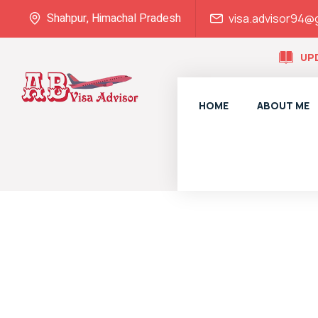
Shahpur, Himachal Pradesh
visa.advisor94@
UP
HOME
ABOUT ME