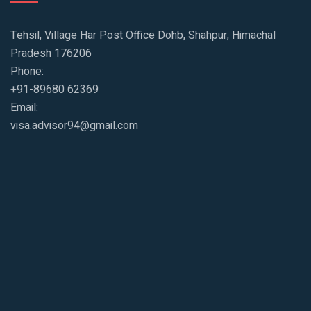
Tehsil, Village Har Post Office Dohb, Shahpur, Himachal
Pradesh 176206
Phone:
+91-89680 62369
Email:
visa.advisor94@gmail.com