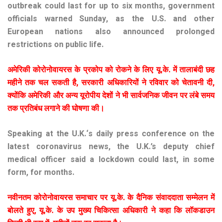
outbreak could last for up to six months, government
officials warned Sunday, as the U.S. and other
European nations also announced prolonged
restrictions on public life.
अमेरिकी
कोरोनोवायरस
के
प्रकोप
को
रोकने
के
लिए
यू
.
के
.
में
तालाबंदी
छह
महीने
तक
चल
सकती
है
,
सरकारी
अधिकारियों
ने
रविवार
को
चेतावनी
दी
,
क्योंकि
अमेरिकी
और
अन्य
यूरोपीय
देशों
ने
भी
सार्वजनिक
जीवन
पर
लंबे
समय
तक
प्रतिबंध
लगाने
की
घोषणा
की।
Speaking at the U.K.‘s daily press conference on the
latest coronavirus news, the U.K.’s deputy chief
medical officer said a lockdown could last, in some
form, for months.
नवीनतम
कोरोनोवायरस
समाचार
पर
यू
.
के
.
के
दैनिक
संवाददाता
सम्मेलन
में
बोलते
हुए
,
यू
.
के
.
के
उप
मुख्य
चिकित्सा
अधिकारी
ने
कहा
कि
लॉकडाउन