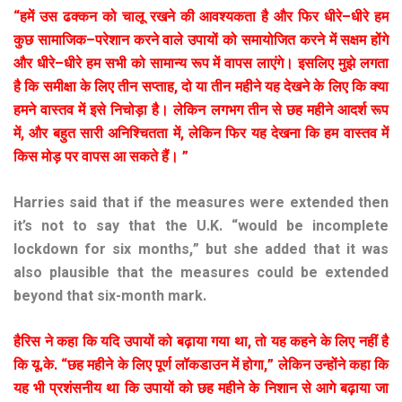
“
हमें
उस
ढक्कन
को
चालू
रखने
की
आवश्यकता
है
और
फिर
धीरे
–
धीरे
हम
कुछ
सामाजिक
–
परेशान
करने
वाले
उपायों
को
समायोजित
करने
में
सक्षम
होंगे
और
धीरे
–
धीरे
हम
सभी
को
सामान्य
रूप
में
वापस
लाएंगे।
इसलिए
मुझे
लगता
है
कि
समीक्षा
के
लिए
तीन
सप्ताह
,
दो
या
तीन
महीने
यह
देखने
के
लिए
कि
क्या
हमने
वास्तव
में
इसे
निचोड़ा
है।
लेकिन
लगभग
तीन
से
छह
महीने
आदर्श
रूप
में
,
और
बहुत
सारी
अनिश्चितता
में
,
लेकिन
फिर
यह
देखना
कि
हम
वास्तव
में
किस
मोड़
पर
वापस
आ
सकते
हैं।
”
Harries said that if the measures were extended then
it’s not to say that the U.K. “would be incomplete
lockdown for six months,” but she added that it was
also plausible that the measures could be extended
beyond that six-month mark.
हैरिस
ने
कहा
कि
यदि
उपायों
को
बढ़ाया
गया
था
,
तो
यह
कहने
के
लिए
नहीं
है
कि
यू
.
के
. “
छह
महीने
के
लिए
पूर्ण
लॉकडाउन
में
होगा
,”
लेकिन
उन्होंने
कहा
कि
यह
भी
प्रशंसनीय
था
कि
उपायों
को
छह
महीने
के
निशान
से
आगे
बढ़ाया
जा