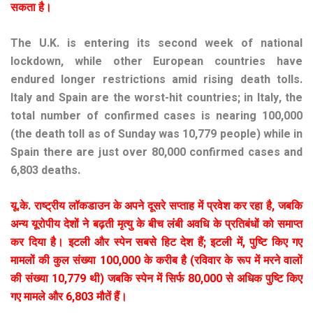
सकता
है।
The U.K. is entering its second week of national
lockdown, while other European countries have
endured longer restrictions amid rising death tolls.
Italy and Spain are the worst-hit countries; in Italy, the
total number of confirmed cases is nearing 100,000
(the death toll as of Sunday was 10,779 people) while in
Spain there are just over 80,000 confirmed cases and
6,803 deaths.
यू
.
के
.
राष्ट्रीय
लॉकडाउन
के
अपने
दूसरे
सप्ताह
में
प्रवेश
कर
रहा
है
,
जबकि
अन्य
यूरोपीय
देशों
ने
बढ़ती
मृत्यु
के
बीच
लंबी
अवधि
के
प्रतिबंधों
को
समाप्त
कर
दिया
है।
इटली
और
स्पेन
सबसे
हिट
देश
हैं
;
इटली
में
,
पुष्टि
किए
गए
मामलों
की
कुल
संख्या
100,000
के
करीब
है
(
रविवार
के
रूप
में
मरने
वालों
की
संख्या
10,779
थी
)
जबकि
स्पेन
में
सिर्फ
80,000
से
अधिक
पुष्टि
किए
गए
मामले
और
6,803
मौतें
हैं।