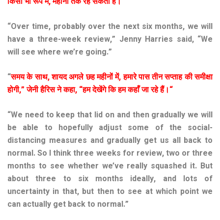
किसी
भी
रूप
में
,
महीनों
तक
रह
सकता
है।
“Over time, probably over the next six months, we will
have a three-week review,” Jenny Harries said, “We
will see where we’re going.”
“
समय
के
साथ
,
शायद
अगले
छह
महीनों
में
,
हमारे
पास
तीन
सप्ताह
की
समीक्षा
होगी
,”
जेनी
हैरिस
ने
कहा
, “
हम
देखेंगे
कि
हम
कहाँ
जा
रहे
हैं।
“
“We need to keep that lid on and then gradually we will
be able to hopefully adjust some of the social-
distancing measures and gradually get us all back to
normal. So I think three weeks for review, two or three
months to see whether we’ve really squashed it. But
about three to six months ideally, and lots of
uncertainty in that, but then to see at which point we
can actually get back to normal.”